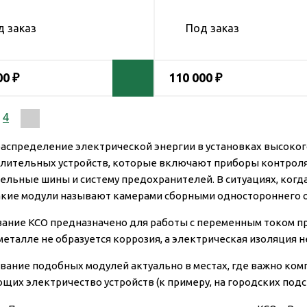
д заказ
Под заказ
00 ₽
110 000 ₽
4
распределение электрической энергии в установках высоко
лительных устройств, которые включают приборы контроля 
ельные шины и систему предохранителей. В ситуациях, когд
акие модули называют камерами сборными одностороннего о
ание КСО предназначено для работы с переменным током при 
металле не образуется коррозия, а электрическая изоляция н
вание подобных модулей актуально в местах, где важно ко
щих электричество устройств (к примеру, на городских подс