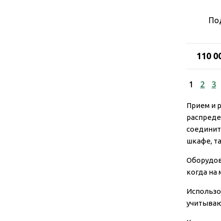
По
110 0
1
2
3
Прием и 
распреде
соединит
шкафе, т
Оборудов
когда на 
Использо
учитываю