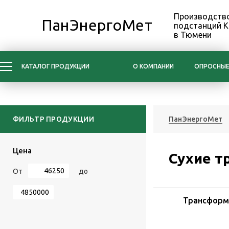
Производство
ПанЭнергоМет
подстанций 
в Тюмени
КАТАЛОГ ПРОДУКЦИИ
О КОМПАНИИ
ОПРОСНЫЕ
ФИЛЬТР ПРОДУКЦИИ
ПанЭнергоМет
Цена
Сухие т
От
до
Трансформ