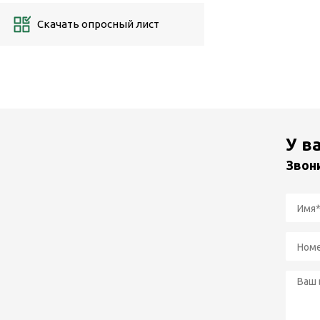
Скачать опросный лист
У в
Звон