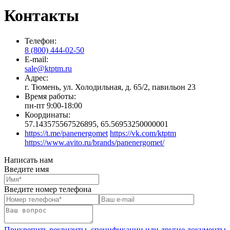
Контакты
Телефон:
8 (800) 444-02-50
E-mail:
sale@ktptm.ru
Адрес:
г. Тюмень, ул. Холодильная, д. 65/2, павильон 23
Время работы:
пн-пт 9:00-18:00
Координаты:
57.143575567526895, 65.56953250000001
https://t.me/panenergomet
https://vk.com/ktptm
https://www.avito.ru/brands/panenergomet/
Написать нам
Введите имя
Введите номер телефона
Прикрепить реквизиты, спецификации или другие документы