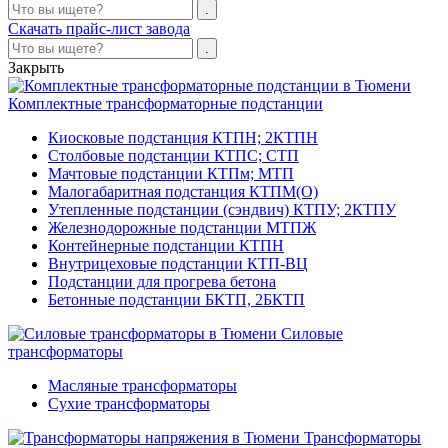
Скачать прайс-лист завода
Закрыть
Комплектные трансформаторные подстанции
Киосковые подстанция КТПН; 2КТПН
Столбовые подстанции КТПС; СТП
Мачтовые подстанции КТПм; МТП
Малогабаритная подстанция КТПМ(О)
Утепленные подстанции (сэндвич) КТПУ; 2КТПУ
Железнодорожные подстанции МТПЖ
Контейнерные подстанции КТПН
Внутрицеховые подстанции КТП-ВЦ
Подстанции для прогрева бетона
Бетонные подстанции БКТП, 2БКТП
Силовые
трансформаторы
Масляные трансформаторы
Сухие трансформаторы
Трансформаторы