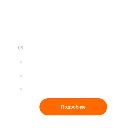
Мачтовые подстанции
03
КТПМ / МТП
Мачтовые трансформаторные
подстанции КТПм разной мощности
в наличии с доставкой в любой
регион!
Подробнее