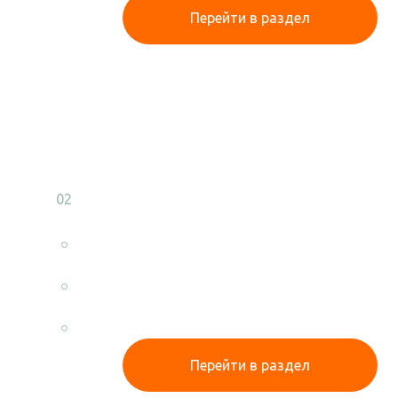
Перейти в раздел
Трансформаторы
02
ТМГ / ТМ
Масляные трансформаторы ТМГ, ТМ
25-6300 кВа
в наличии на складе!
Перейти в раздел