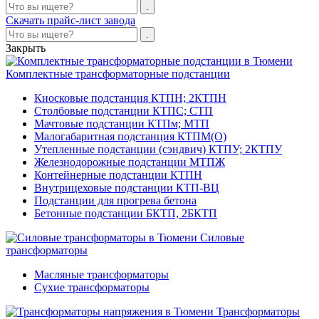
Скачать прайс-лист завода
Закрыть
Комплектные трансформаторные подстанции
Киосковые подстанция КТПН; 2КТПН
Столбовые подстанции КТПС; СТП
Мачтовые подстанции КТПм; МТП
Малогабаритная подстанция КТПМ(О)
Утепленные подстанции (сэндвич) КТПУ; 2КТПУ
Железнодорожные подстанции МТПЖ
Контейнерные подстанции КТПН
Внутрицеховые подстанции КТП-ВЦ
Подстанции для прогрева бетона
Бетонные подстанции БКТП, 2БКТП
Силовые
трансформаторы
Масляные трансформаторы
Сухие трансформаторы
Трансформаторы