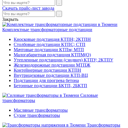
Скачать прайс-лист завода
Закрыть
Комплектные трансформаторные подстанции
Киосковые подстанция КТПН; 2КТПН
Столбовые подстанции КТПС; СТП
Мачтовые подстанции КТПм; МТП
Малогабаритная подстанция КТПМ(О)
Утепленные подстанции (сэндвич) КТПУ; 2КТПУ
Железнодорожные подстанции МТПЖ
Контейнерные подстанции КТПН
Внутрицеховые подстанции КТП-ВЦ
Подстанции для прогрева бетона
Бетонные подстанции БКТП, 2БКТП
Силовые
трансформаторы
Масляные трансформаторы
Сухие трансформаторы
Трансформаторы