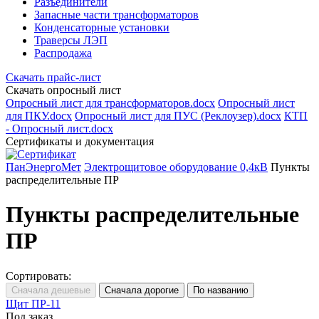
Разъединители
Запасные части трансформаторов
Конденсаторные установки
Траверсы ЛЭП
Распродажа
Скачать прайс-лист
Скачать опросный лист
Опросный лист для трансформаторов.docx
Опросный лист
для ПКУ.docx
Опросный лист для ПУС (Реклоузер).docx
КТП
- Опросный лист.docx
Сертификаты и документация
ПанЭнергоМет
Электрощитовое оборудование 0,4кВ
Пункты
распределительные ПР
Пункты распределительные
ПР
Сортировать:
Щит ПР-11
Под заказ