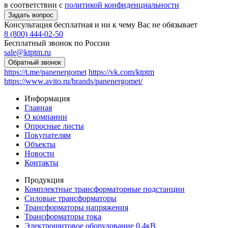
в соответствии с
политикой конфиденциальности
Консультация бесплатная и ни к чему Вас не обязывает
8 (800) 444-02-50
Бесплатный звонок по России
sale@ktptm.ru
https://t.me/panenergomet
https://vk.com/ktptm
https://www.avito.ru/brands/panenergomet/
Информация
Главная
О компании
Опросные листы
Покупателям
Объекты
Новости
Контакты
Продукция
Комплектные трансформаторные подстанции
Силовые трансформаторы
Трансформаторы напряжения
Трансформаторы тока
Электрощитовое оборудование 0,4кВ