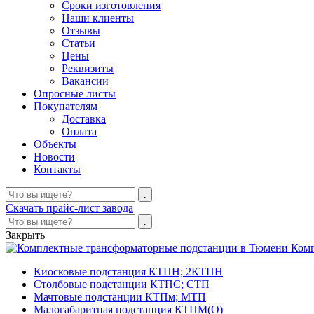
Сроки изготовления
Наши клиенты
Отзывы
Статьи
Цены
Реквизиты
Вакансии
Опросные листы
Покупателям
Доставка
Оплата
Объекты
Новости
Контакты
Скачать прайс-лист завода
Закрыть
Комп
Киосковые подстанция КТПН; 2КТПН
Столбовые подстанции КТПС; СТП
Мачтовые подстанции КТПм; МТП
Малогабаритная подстанция КТПМ(О)