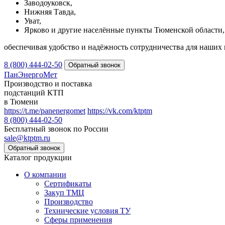
Заводоуковск,
Нижняя Тавда,
Уват,
Ярково и другие населённые пункты Тюменской области,
обеспечивая удобство и надёжность сотрудничества для наших 
8 (800) 444-02-50
ПанЭнергоМет
Производство и поставка
подстанций КТП
в Тюмени
https://t.me/panenergomet
https://vk.com/ktptm
8 (800) 444-02-50
Бесплатный звонок по России
sale@ktptm.ru
Каталог продукции
О компании
Сертификаты
Закуп ТМЦ
Производство
Технические условия ТУ
Сферы применения