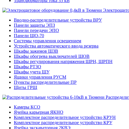
Трансформаторы тока 35 кВ
Электрощито
Вводно-распределительные устройства ВРУ
Панели защиты ЭПЗ
Панели передачи ЭПО
Панели ЩО-70
Системы управления освещением
Устройства автоматического ввода резерва
Шкафы зажимов ШЗВ
Шкафы обогрева выключателей ШОВ
Шкафы регулирования напряжения ШРН, ШРПН
Шкафы РТЗО
Шкафы учета ШУ
Ящики управления РУСМ
Пункты распределительные ПР
Щиты ГРЩ
Распредели
Камеры КСО
Ячейка карьерная ЯКНО
Комплектное распределительное устройство КРУН
Комплектное распределительное устройство КРУ
Ячейка экскаваторная 2КВЭ