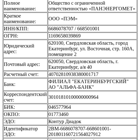
Полное
Общество с ограниченной
наименование:
ответственностью «ПАНЭНЕРГОМЕТ»
Краткое
ООО «ПЭМ»
наименование:
ИНН/КПП:
6686078707 / 668501001
ОГРН:
1169658039869
620100, Свердловская область, город
Юридический
Екатеринбург, ул. Восточная, стр. 160А,
адрес:
помещение 2
620050, Свердловская область, г.
Почтовый адрес:
Екатеринбург, а/я 40
Расчетный счет:
40702810938380001717
ФИЛИАЛ "ЕКАТЕРИНБУРГСКИЙ"
Банк:
АО "АЛЬФА-БАНК"
Корреспондентский
30101810100000000964
счет:
БИК:
046577964
ОКПО:
01773460
ЭДО:
Контур Диадок
Идентификатор
2BM-6686078707-668601001-
ЭДО:
201801160721564027912