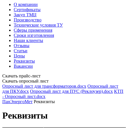
О компании
Сертификаты
Закуп ТМЦ
Производство
Технические условия ТУ
Сферы применения
Сроки изготовления
Наши клиенты
Отзывы
Статьи
Цены
Реквизиты
Вакансии
Скачать прайс-лист
Скачать опросный лист
Опросный лист для трансформаторов.docx
Опросный лист
для ПКУ.docx
Опросный лист для ПУС (Реклоузер).docx
КТП
- Опросный лист.docx
ПанЭнергоМет
Реквизиты
Реквизиты