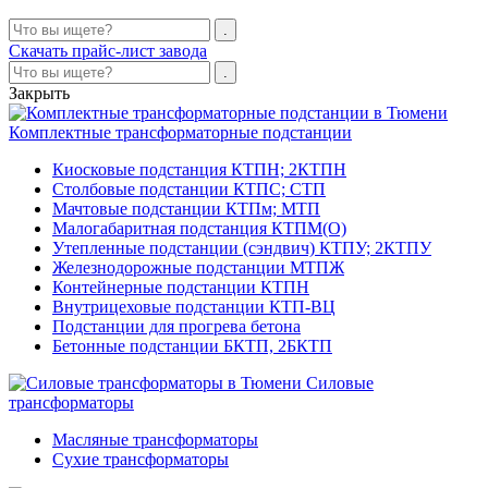
Скачать прайс-лист завода
Закрыть
Комплектные трансформаторные подстанции
Киосковые подстанция КТПН; 2КТПН
Столбовые подстанции КТПС; СТП
Мачтовые подстанции КТПм; МТП
Малогабаритная подстанция КТПМ(О)
Утепленные подстанции (сэндвич) КТПУ; 2КТПУ
Железнодорожные подстанции МТПЖ
Контейнерные подстанции КТПН
Внутрицеховые подстанции КТП-ВЦ
Подстанции для прогрева бетона
Бетонные подстанции БКТП, 2БКТП
Силовые
трансформаторы
Масляные трансформаторы
Сухие трансформаторы