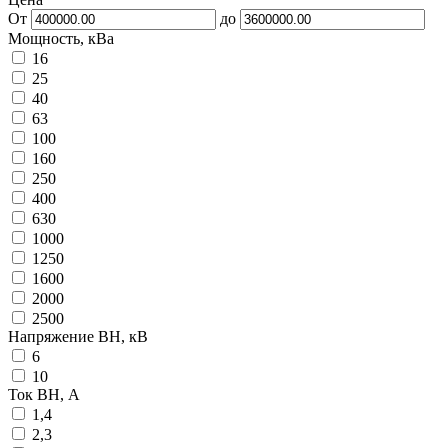
От
до
Мощность, кВа
16
25
40
63
100
160
250
400
630
1000
1250
1600
2000
2500
Напряжение ВН, кВ
6
10
Ток ВН, А
1,4
2,3