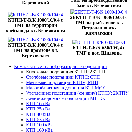
ТМГ на производственной
Березовский
базе в г. Березовском
2БКТП-Т-К/К 1000/10/0,4 с
КТПН-Т-В/К 1000/10/0,4 с
ТМГ на рыбзаводе в г.
ТМГ на территории
Петропавловск-
хлебзавода в г. Березовском
Камчатский
КТПН-Т-В/К 1000/10/0,4 с
КТПН-Т-К/К 630/10/0,4 с
ТМГ на промзоне в г.
ТМГ в пос. Шиловка
Березовском
Комплектные трансформаторные подстанции
Киосковые подстанция КТПН; 2КТПН
Столбовые подстанции КТПС; СТП
Мачтовые подстанции КТПм; МТП
Малогабаритная подстанция КТПМ(О)
Утепленные подстанции (сэндвич) КТПУ; 2КТПУ
Железнодорожные подстанции МТПЖ
КТП 16 кВа
КТП 25 кВа
КТП 40 кВа
КТП 63 кВа
КТП 100 кВа
КТП 160 кВа