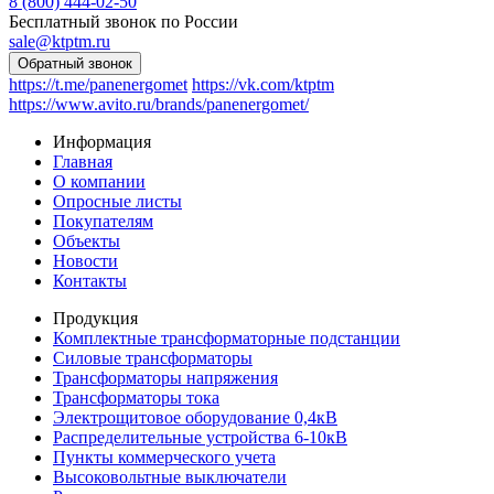
8 (800) 444-02-50
Бесплатный звонок по России
sale@ktptm.ru
https://t.me/panenergomet
https://vk.com/ktptm
https://www.avito.ru/brands/panenergomet/
Информация
Главная
О компании
Опросные листы
Покупателям
Объекты
Новости
Контакты
Продукция
Комплектные трансформаторные подстанции
Силовые трансформаторы
Трансформаторы напряжения
Трансформаторы тока
Электрощитовое оборудование 0,4кВ
Распределительные устройства 6-10кВ
Пункты коммерческого учета
Высоковольтные выключатели