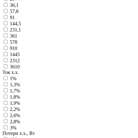
36,1
57,8
91
144,5
231,1
361
578
910
1445
2312
3610
Ток х.х.
1%
1,3%
1,7%
1,8%
1,9%
2,2%
2,6%
2,8%
3%
Потери х.х., Вт