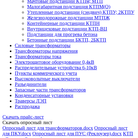
Мачтовые подстанции КТПм; МТП
Малогабаритная подстанция КТПМ(О)
Утепленные подстанции (сэндвич) КТПУ; 2КТПУ
Железнодорожные подстанции МТПЖ
Контейнерные подстанции КТПН
Внутрицеховые подстанции КТП-ВЦ
Подстанции для прогрева бетона
Бетонные подстанции БКТП, 2БКТП
Силовые трансформаторы
Трансформаторы напряжения
Трансформаторы тока
Электрощитовое оборудование 0,4кВ
Распределительные устройства 6-10кВ
Пункты коммерческого учета
Высоковольтные выключатели
Разъединители
Запасные части трансформаторов
Конденсаторные установки
Траверсы ЛЭП
Распродажа
Скачать прайс-лист
Скачать опросный лист
Опросный лист для трансформаторов.docx
Опросный лист
для ПКУ.docx
Опросный лист для ПУС (Реклоузер).docx
КТП