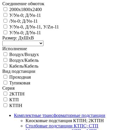
Соединение обмоток
2000х1800х2400
У/Ун-0; Д/Ун-11
/Ун-0; Д/Ун-11
У/Ун-0, Д/Ун-11, У/Zн-11
У/Ун-0; Д/Ун-11
Размер: ДхШхВ
Исполнение
Воздух/Воздух
Воздух/Кабель
Кабель/Кабель
Вид подстанции
Проходная
Тупиковая
Серия
2КТПН
КТП
КТПН
Комплектные трансформаторные подстанции
Киосковые подстанция КТПН; 2КТПН
Столбовые подстанции КТПС; СТП