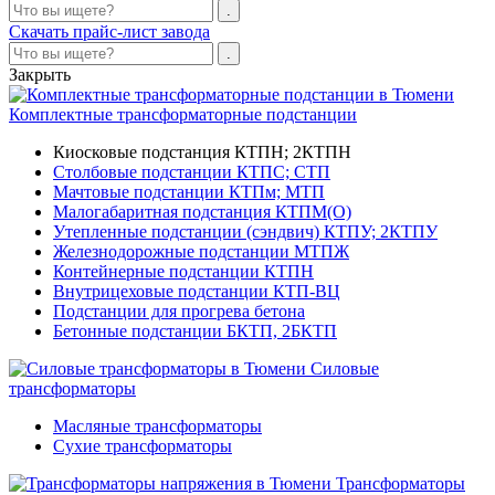
Скачать прайс-лист завода
Закрыть
Комплектные трансформаторные подстанции
Киосковые подстанция КТПН; 2КТПН
Столбовые подстанции КТПС; СТП
Мачтовые подстанции КТПм; МТП
Малогабаритная подстанция КТПМ(О)
Утепленные подстанции (сэндвич) КТПУ; 2КТПУ
Железнодорожные подстанции МТПЖ
Контейнерные подстанции КТПН
Внутрицеховые подстанции КТП-ВЦ
Подстанции для прогрева бетона
Бетонные подстанции БКТП, 2БКТП
Силовые
трансформаторы
Масляные трансформаторы
Сухие трансформаторы
Трансформаторы