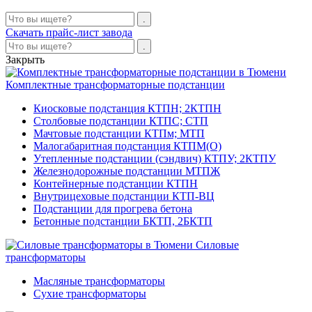
Скачать прайс-лист завода
Закрыть
Комплектные трансформаторные подстанции
Киосковые подстанция КТПН; 2КТПН
Столбовые подстанции КТПС; СТП
Мачтовые подстанции КТПм; МТП
Малогабаритная подстанция КТПМ(О)
Утепленные подстанции (сэндвич) КТПУ; 2КТПУ
Железнодорожные подстанции МТПЖ
Контейнерные подстанции КТПН
Внутрицеховые подстанции КТП-ВЦ
Подстанции для прогрева бетона
Бетонные подстанции БКТП, 2БКТП
Силовые
трансформаторы
Масляные трансформаторы
Сухие трансформаторы