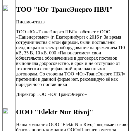
ТОО "Юг-ТрансЭнерго ПВЛ"
Письмо-отзыв
ТОО «Юг-ТранеЭнерго ПВЛ» работает с ООО
«Панэнергомет» (г. Екатеринбург) с 2016 г. За время
сотрудничества с этой фирмой, были поставлены
неоднократно электрооборудование напряжением 110
кВ, 35 В, 10 кВ. 000 «Панэнергомет» свои
обязательства обозначенные в договорах поставок
выполняла добросовестно, в срок и не отступало от
технических спецификаций приложенных к
договорам. Со стороны ТОО «Юг-ТрансЭнерго ПВЛ»
претензий к данной фирме нет, рекомендую её как
порядочного поставщика
Директор ТОО «Юг-ТрансЭнерго»
ООО "Elektr Nur Rivoj"
Наша компания ООО "Elektr Nur Rivoj" выражает свою
благодарность компании ООО«Панэнергомет» за