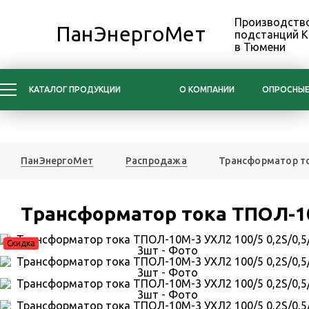
Производство
ПанЭнергоМет
подстанций 
в Тюмени
КАТАЛОГ ПРОДУКЦИИ
О КОМПАНИИ
ОПРОСНЫЕ
ПанЭнергоМет
Распродажа
Трансформатор то
Трансформатор тока ТПОЛ-10
Скидка