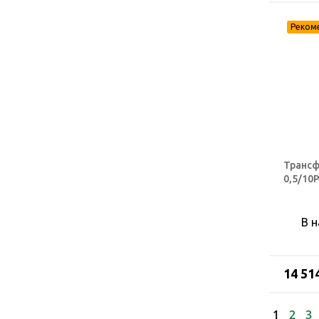
Трансф
0,5/10
В 
14 51
1
2
3