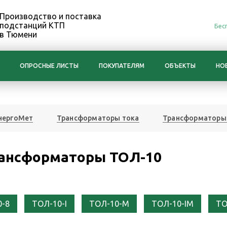
Производство и поставка
подстанций КТП
Бес
в Тюмени
ОПРОСНЫЕ ЛИСТЫ
ПОКУПАТЕЛЯМ
ОБЪЕКТЫ
НО
нергоМет
Трансформаторы тока
Трансформаторы 
ансформаторы ТОЛ-10
0-8
ТОЛ-10-I
ТОЛ-10-М
ТОЛ-10-IM
ТО