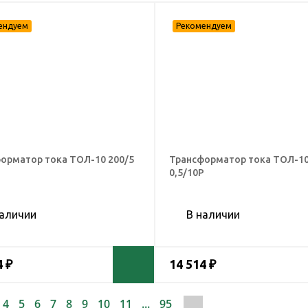
орматор тока ТОЛ-10 200/5
Трансформатор тока ТОЛ-10
Р
0,5/10Р
наличии
В наличии
4 ₽
14 514 ₽
4
5
6
7
8
9
10
11
...
95