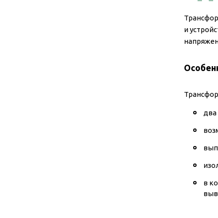
Трансфор
и устрой
напряжен
Особен
Трансфор
два
воз
вып
изо
в к
выв