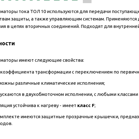
маторы тока ТОЛ 10 используются для передачи поступающ
ствам защиты, а также управляющим системам. Применяются 
ия в цепях вторичных соединений. Подходят для внутренней
ности
маторы имеют следующие свойства:
 коэффициента трансформации с переключением по первично
можны различные климатические исполнения;
ускаются в двухобмоточном исполнении, с любыми классами 
ляция устойчива к нагреву - имеет
класс F
;
омплекте имеются защитные прозрачные крышечки, предна
одов.