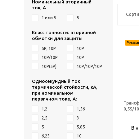
Номинальный вторичный
ток, А
Сорти
1 или 5
5
Класс точности: вторичной
обмотки для защиты
5Р; 10Р
10P
10P/10P
10Р
10Р(5Р)
10Р/10Р/10Р
Односекундный ток
термической стойкости, кА,
при номинальном
первичном токе, А:
Трансф
0,5S/1
1,2
1,56
2,5
3
5
5,85
В 
6,23
10