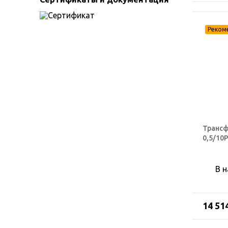
Трансф
0,5/10
В 
14 51