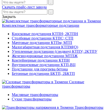
Скачать прайс-лист завода
Закрыть
Комплектные трансформаторные подстанции
Киосковые подстанция КТПН; 2КТПН
Столбовые подстанции КТПС; СТП
Мачтовые подстанции КТПм; МТП
Малогабаритная подстанция КТПМ(О)
Утепленные подстанции (сэндвич) КТПУ; 2КТПУ
Железнодорожные подстанции МТПЖ
Контейнерные подстанции КТПН
Внутрицеховые подстанции КТП-ВЦ
Подстанции для прогрева бетона
Бетонные подстанции БКТП, 2БКТП
Силовые
трансформаторы
Масляные трансформаторы
Сухие трансформаторы
Трансформаторы