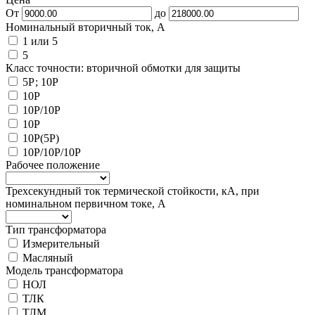
От
до
Номинальный вторичный ток, А
1 или 5
5
Класс точности: вторичной обмотки для защиты
5Р; 10Р
10P
10P/10P
10Р
10Р(5Р)
10Р/10Р/10Р
Рабочее положение
Трехсекундный ток термической стойкости, кА, при
номинальном первичном токе, А
Тип трансформатора
Измерительный
Масляный
Модель трансформатора
НОЛ
ТЛК
ТЛМ