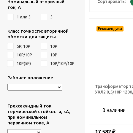
Номинальный вторичный
Сортировать:
ток, А
1 или 5
5
Класс точности: вторичной
обмотки для защиты
5Р; 10Р
10P
10P/10P
10Р
10Р(5Р)
10Р/10Р/10Р
Рабочее положение
Трансформатор т
УХЛ2 0,5/10Р 1200
Трехсекундный ток
В наличии
термической стойкости, кА,
при номинальном
первичном токе, А
17 582 ₽