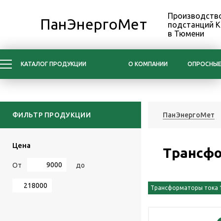
Производство
ПанЭнергоМет
подстанций 
в Тюмени
КАТАЛОГ ПРОДУКЦИИ
О КОМПАНИИ
ОПРОСНЫЕ
ФИЛЬТР ПРОДУКЦИИ
ПанЭнергоМет
Цена
Трансфо
От
до
Трансформаторы тока 