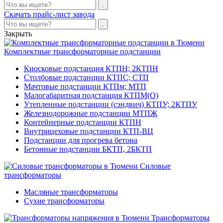
Скачать прайс-лист завода
Закрыть
Комплектные трансформаторные подстанции
Киосковые подстанция КТПН; 2КТПН
Столбовые подстанции КТПС; СТП
Мачтовые подстанции КТПм; МТП
Малогабаритная подстанция КТПМ(О)
Утепленные подстанции (сэндвич) КТПУ; 2КТПУ
Железнодорожные подстанции МТПЖ
Контейнерные подстанции КТПН
Внутрицеховые подстанции КТП-ВЦ
Подстанции для прогрева бетона
Бетонные подстанции БКТП, 2БКТП
Силовые
трансформаторы
Масляные трансформаторы
Сухие трансформаторы
Трансформаторы