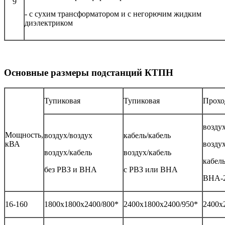
9
- с сухим трансформатором и с негорючим жидким
диэлектриком
Основные размеры подстанций КТПН
Тупиковая
Тупиковая
Прохо
воздух
Мощность,
воздух/воздух
кабель/кабель
кВА
воздух
воздух/кабель
воздух/кабель
кабель
без РВЗ и ВНА
с РВЗ или ВНА
ВНА-2
16-160
1800х1800х2400/800*
2400х1800х2400/950*
2400х