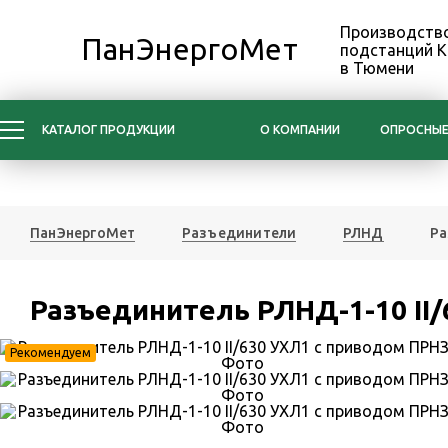
Производство
ПанЭнергоМет
подстанций 
в Тюмени
КАТАЛОГ ПРОДУКЦИИ
О КОМПАНИИ
ОПРОСНЫЕ
ПанЭнергоМет
Разъединители
РЛНД
Ра
Разъединитель РЛНД-1-10 II
Рекомендуем