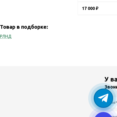
17 000 ₽
Товар в подборке:
РЛНД
У в
Звон