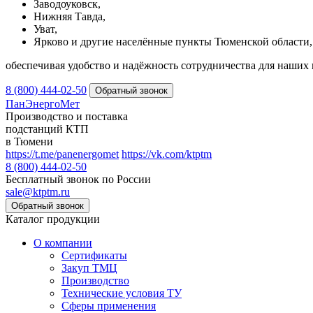
Заводоуковск,
Нижняя Тавда,
Уват,
Ярково и другие населённые пункты Тюменской области,
обеспечивая удобство и надёжность сотрудничества для наших 
8 (800) 444-02-50
ПанЭнергоМет
Производство и поставка
подстанций КТП
в Тюмени
https://t.me/panenergomet
https://vk.com/ktptm
8 (800) 444-02-50
Бесплатный звонок по России
sale@ktptm.ru
Каталог продукции
О компании
Сертификаты
Закуп ТМЦ
Производство
Технические условия ТУ
Сферы применения