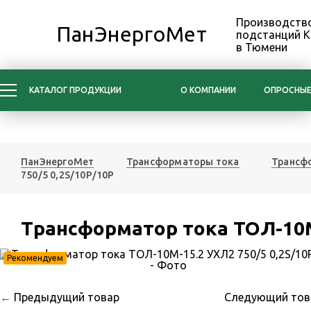
Производство
ПанЭнергоМет
подстанций 
в Тюмени
КАТАЛОГ ПРОДУКЦИИ
О КОМПАНИИ
ОПРОСНЫЕ
ПанЭнергоМет
Трансформаторы тока
Трансфо
750/5 0,2S/10Р/10Р
Трансформатор тока ТОЛ-10М-
Рекомендуем
←
Предыдущий товар
Следующий то